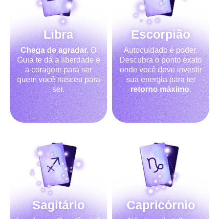
Libra
Escorpião
Chega de agradar.
O
Autocuidado é poder.
Guia te dá a liberdade e
Descubra o ponto exato
a coragem para ser
onde você deve investir
quem você nasceu para
sua energia para ter
ser.
retorno máximo
.
Sagitário
Capricórnio