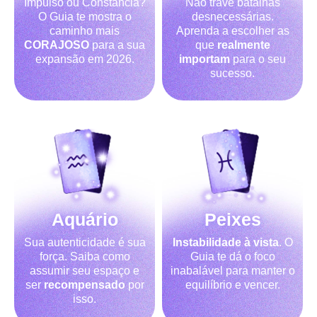
Impulso ou Constância?
Não trave batalhas
O Guia te mostra o
desnecessárias.
caminho mais
Aprenda a escolher as
CORAJOSO
para a sua
que
realmente
expansão em 2026.
importam
para o seu
sucesso.
Aquário
Peixes
Sua autenticidade é sua
Instabilidade à vista
. O
força. Saiba como
Guia te dá o foco
assumir seu espaço e
inabalável para manter o
ser
recompensado
por
equilíbrio e vencer.
isso.