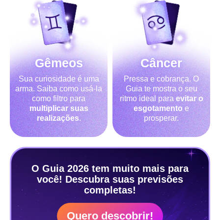
Gêmeos
Câncer
Sua curiosidade é uma
Pressa e cobrança. O
arma. Saiba como usá-la
Guia te mostra o seu
como filtro para
ritmo ideal para
evitar o
multiplicar suas
esgotamento
e
realizações
.
prosperar.
O Guia 2026 tem muito mais para
você! Descubra suas previsões
completas!
Quero descobrir!