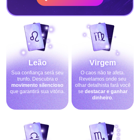
Leão
Virgem
Sua confiança será seu
O caos não te afeta.
trunfo. Descubra o
Revelamos onde seu
movimento silencioso
olhar detalhista fará você
que garantirá sua vitória.
se
destacar e ganhar
dinheiro
.