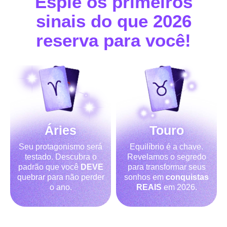
Espie os primeiros
sinais do que 2026
reserva para você!
Áries
Touro
Seu protagonismo será
Equilíbrio é a chave.
testado. Descubra o
Revelamos o segredo
padrão que você
DEVE
para transformar seus
quebrar para não perder
sonhos em
conquistas
o ano.
REAIS
em 2026.