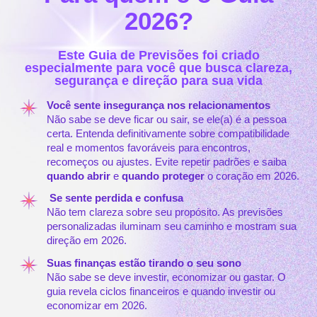
2026?
Este Guia de Previsões foi criado
especialmente para você que busca clareza,
segurança e direção para sua vida
Você sente insegurança nos relacionamentos
Não sabe se deve ficar ou sair, se ele(a) é a pessoa
certa. Entenda definitivamente sobre compatibilidade
real e momentos favoráveis para encontros,
recomeços ou ajustes. Evite repetir padrões e saiba
quando abrir
e
quando proteger
o coração em 2026.
Se sente perdida e confusa
Não tem clareza sobre seu propósito. As previsões
personalizadas iluminam seu caminho e mostram sua
direção em 2026.
Suas finanças estão tirando o seu sono
Não sabe se deve investir, economizar ou gastar. O
guia revela ciclos financeiros e quando investir ou
economizar em 2026.