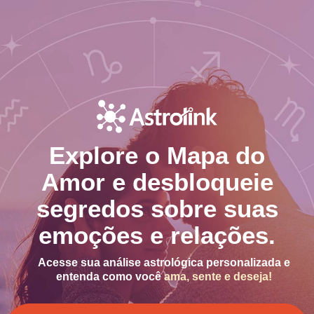
Explore o Mapa do
Amor e desbloqueie
segredos sobre suas
emoções e relações.
Acesse sua análise astrológica personalizada e
entenda como você
ama, sente e deseja!